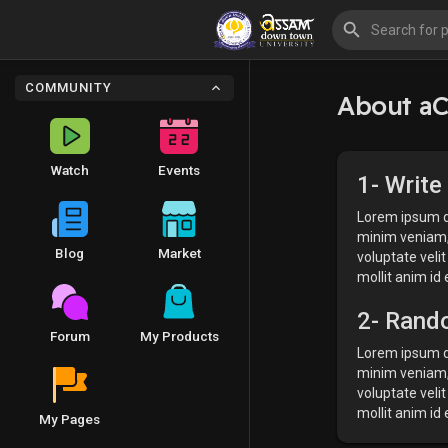
COMMUNITY
About a
Watch
Events
1- Write
Lorem ipsum do
minim veniam, 
Blog
Market
voluptate velit
mollit anim id
2- Rando
Forum
My Products
Lorem ipsum do
minim veniam, 
voluptate velit
mollit anim id
My Pages